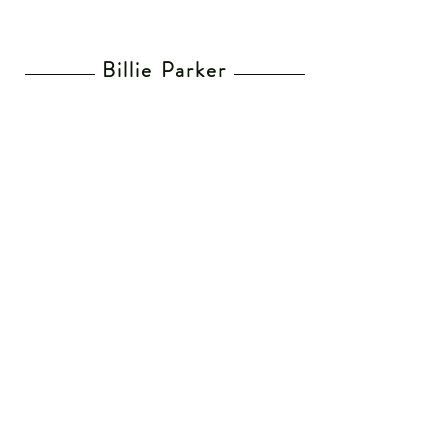
Billie Parker
Home
Lunettes de vue
Lunettes de soleil
Mes revendeurs
Envoi & Retours
CGV
Recevez notre Newsletter
offres exclusives, nouveautés